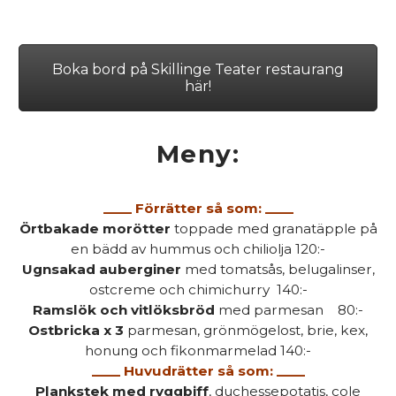
Boka bord på Skillinge Teater restaurang
här!
Meny:
____ Förrätter så som: ____
Örtbakade morötter
toppade med granatäpple på
en bädd av hummus och chiliolja 120:-
Ugnsakad auberginer
med tomatsås, belugalinser,
ostcreme och chimichurry 140:-
Ramslök och vitlöksbröd
med parmesan 80:-
Ostbricka x 3
parmesan, grönmögelost, brie, kex,
honung och fikonmarmelad 140:-
____ Huvudrätter så som: ____
Plankstek med ryggbiff
, duchessepotatis, cole