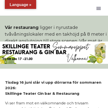
Language »
Vår restaurang
ligger i nyrustade
tvåvåningslokaler med en takhöjd på 8 meter i
direkt anslutning till stora scenen. Vår mat är
lokalodlad och allt vin ekologiskt.
Tisdag 16 juni slår vi upp dörrarna för sommaren
2026:
Skillinge Teater Gin bar & Restaurang
Vi ser fram mot en välkomnande och trivsam