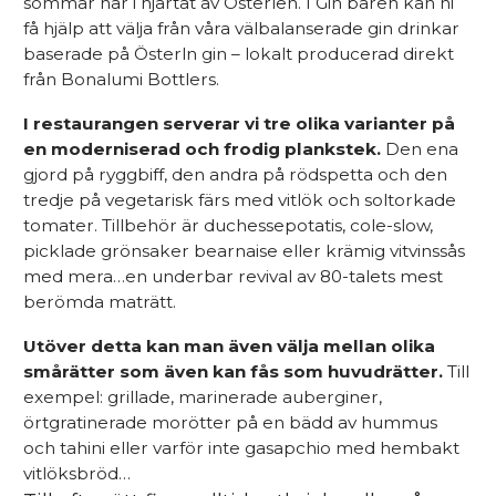
sommar här i hjärtat av Österlen. I Gin baren kan ni
få hjälp att välja från våra välbalanserade gin drinkar
baserade på Österln gin – lokalt producerad direkt
från Bonalumi Bottlers.
I restaurangen serverar vi tre olika varianter på
en moderniserad och frodig plankstek.
Den ena
gjord på ryggbiff, den andra på rödspetta och den
tredje på vegetarisk färs med vitlök och soltorkade
tomater. Tillbehör är duchessepotatis, cole-slow,
picklade grönsaker bearnaise eller krämig vitvinssås
med mera…en underbar revival av 80-talets mest
berömda maträtt.
Utöver detta kan man även välja mellan olika
smårätter som även kan fås som huvudrätter.
Till
exempel: grillade, marinerade auberginer,
örtgratinerade morötter på en bädd av hummus
och tahini eller varför inte gasapchio med hembakt
vitlöksbröd…