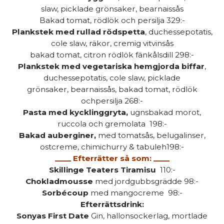
slaw, picklade grönsaker, bearnaissås
Bakad tomat, rödlök och persilja 329:-
Plankstek med rullad rödspetta
, duchessepotatis,
cole slaw, räkor, cremig vitvinsås
bakad tomat, citron rödlök fänkålsdill 298:-
Plankstek med vegetariska hemgjorda biffar
,
duchessepotatis, cole slaw, picklade
grönsaker, bearnaissås, bakad tomat, rödlök
ochpersilja 268:-
Pasta med kycklinggryta,
ugnsbakad morot,
ruccola och gremolata 198:-
Bakad auberginer,
med tomatsås, belugalinser,
ostcreme, chimichurry & tabuleh198:-
____ Efterrätter så som: ____
Skillinge Teaters Tiramisu
110:-
Chokladmousse
med jordgubbsgrädde 98:-
Sorbécoup
med mangocreme 98:-
Efterrättsdrink:
Sonyas First Date
Gin, hallonsockerlag, mortlade