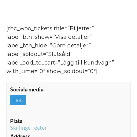
[rhc_woo_tickets title=”Biljetter”
label_btn_show=”Visa detaljer”
label_btn_hide=”Göm detaljer”
label_soldout=”Slutsåld”
label_add_to_cart=”Lägg till kundvagn”
with_time=”0″ show_soldout=”0″]
Sociala media
Dela
Plats
Skillinge Teater
Address