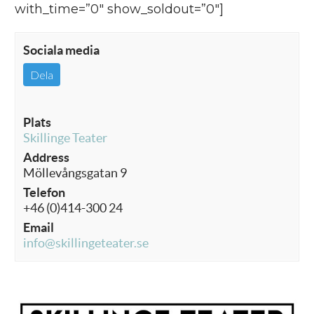
with_time=”0″ show_soldout=”0″]
Sociala media
Dela
Plats
Skillinge Teater
Address
Möllevångsgatan 9
Telefon
+46 (0)414-300 24
Email
info@skillingeteater.se