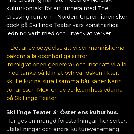
The Crossing har fått medel av Nordisk
kulturkontakt för att turnera med The
Crossing runt om i Norden. Urpremiären sker
dock på Skillinge Teater vars konstnärliga
ledning varit med och utvecklat verket.
– Det är av betydelse att vi ser människorna
bakom alla obönhörliga siffror
immigrationen genererar och inser att vi alla,
med tanke på klimat och världskonflikter,
skulle kunna sitta i samma båt säger Karin
Johansson-Mex, en av verksamhetsledarna
på Skillinge Teater
Skillinge Teater är Österlens kulturhus.
Här ges en mängd föreställningar, konserter,
utställningar och andra kulturevenemang.