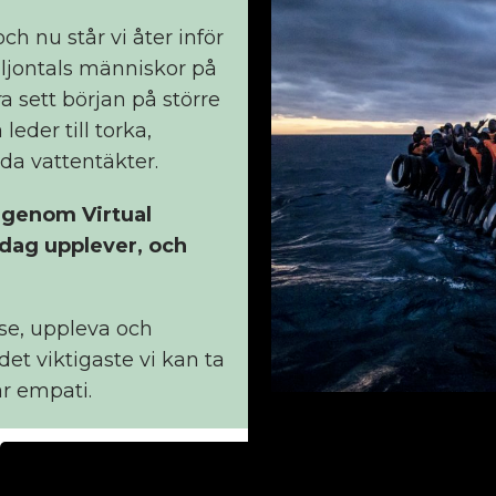
h nu står vi åter inför
ljontals människor på
ra sett början på större
eder till torka,
da vattentäkter.
m genom Virtual
 dag upplever, och
 se, uppleva och
et viktigaste vi kan ta
r empati.