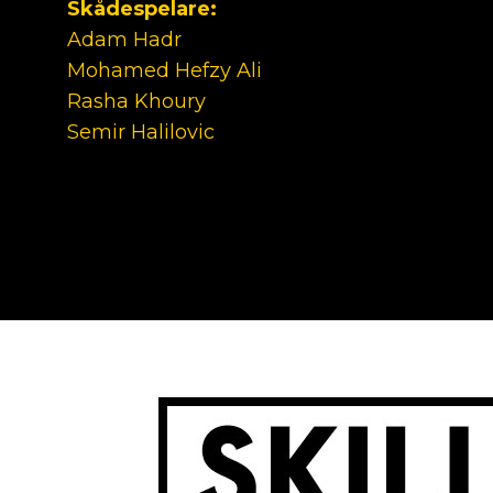
Skådespelare:
Adam Hadr
Mohamed Hefzy Ali
Rasha Khoury
Semir Halilovic