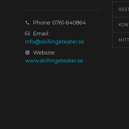
RES
Phone:
0761-640864
KON
Email:
MIT
info@skillingeteater.se
Website:
www.skillingeteater.se